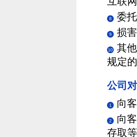
互联
委托
8
损害
9
其他
10
规定
公司
向客
1
向客
2
存取