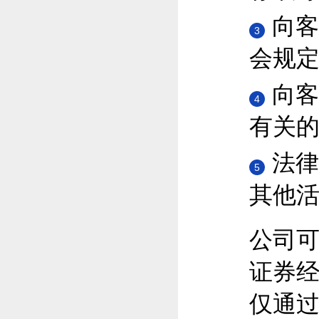
向客
3
会规
向客
4
有关
法律
5
其他
公司
证券
仅通