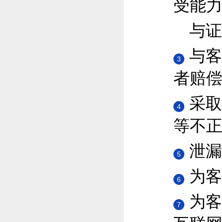
受能
与证
与客
3
者赔
采取
4
等不
泄漏
5
为客
6
为客
7