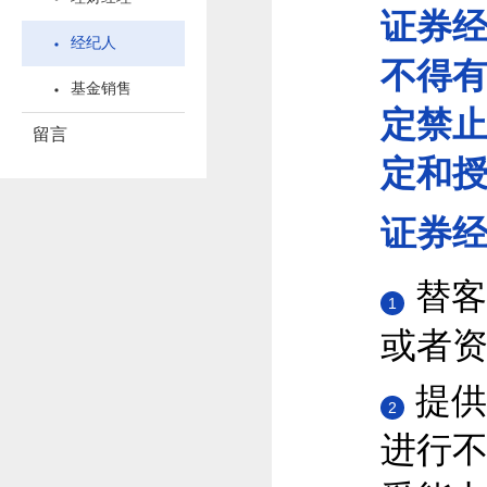
证券
经纪人
不得
基金销售
定禁
留言
定和
证券
替客
1
或者
提供
2
进行