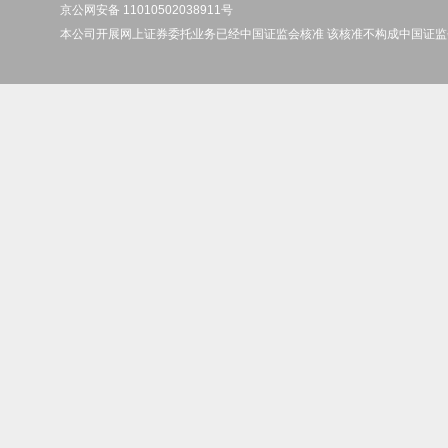
京公网安备 11010502038911号
本公司开展网上证券委托业务已经中国证监会核准 该核准不构成中国证