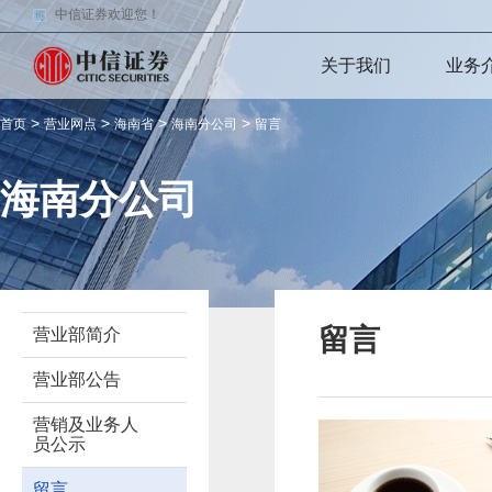
中信证券欢迎您！
关于我们
业务
>
>
>
>
首页
营业网点
海南省
海南分公司
留言
海南分公司
留言
营业部简介
营业部公告
营销及业务人
员公示
留言