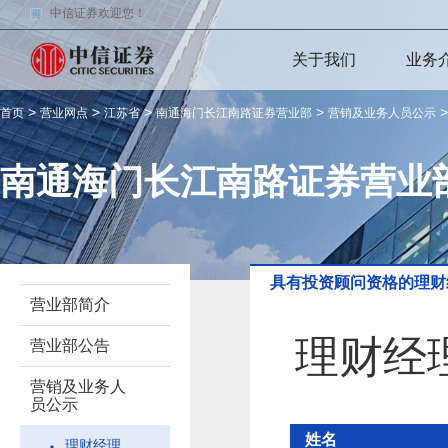
中信证券欢迎您！
关于我们
业务
>
>
>
>
首页
营业网点
江苏省
南通海门长江南路证券营业部
营销及业务人员公示
南通海门长江南路证券营业
具有投资顾问资格的理财
营业部简介
理财经
营业部公告
营销及业务人
员公示
姓名
理财经理