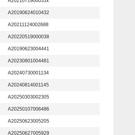
A2021071900033x
A20190624010432
A20211124002688
A20220519000038
A20190623004441
A20230801004481
A20240730001134
A20240814001145
A20250303002305
A20250107006486
A20250623005205
A20250627005929