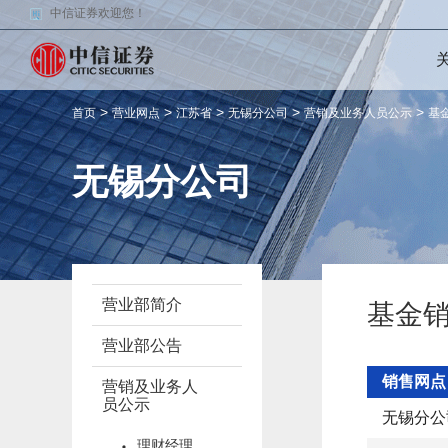
中信证券欢迎您！
>
>
>
>
>
首页
营业网点
江苏省
无锡分公司
营销及业务人员公示
基
无锡分公司
营业部简介
基金
营业部公告
销售网点
营销及业务人
员公示
无锡分公
理财经理