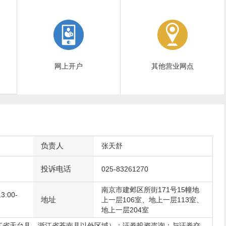
网上开户
其他营业网点
负责人
张天舒
投诉电话
025-83261270
南京市建邺区所街171号15幢地
:00-
地址
上一层106室、地上一层113室、
地上一层204室
江省天台县、浙江省苍南县以外区域）；证券投资咨询；与证券交