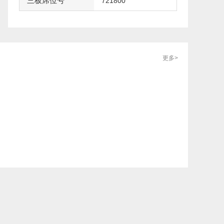
三板席位号
721800
更多>