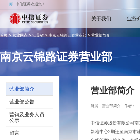
中信证券欢迎您！
关于我们
业务
>
>
>
>
首页
营业网点
江苏省
南京云锦路证券营业部
营业部简介
南京云锦路证券营业部
营业部简介
营业部简介
营业部公告
所属：营业部简介 作者
营销及业务人员
公示
中信证券股份有限公司南京
新地中心2期迁至南京市
留言