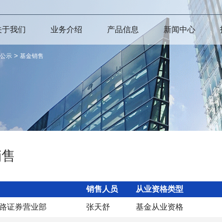
关于我们
业务介绍
产品信息
新闻中心
>
公示
基金销售
销售
销售人员
从业资格类型
路证券营业部
张天舒
基金从业资格