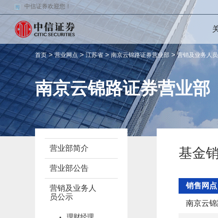
中信证券欢迎您！
>
>
>
>
首页
营业网点
江苏省
南京云锦路证券营业部
营销及业务人员
南京云锦路证券营业部
营业部简介
基金
营业部公告
销售网点
营销及业务人
员公示
南京云锦
理财经理