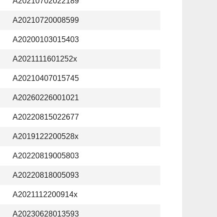
A20210702022189
A20210720008599
A20200103015403
A2021111601252x
A20210407015745
A20260226001021
A20220815022677
A2019122200528x
A20220819005803
A20220818005093
A2021112200914x
A20230628013593