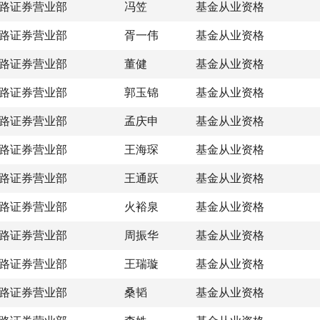
路证券营业部
冯笠
基金从业资格
路证券营业部
胥一伟
基金从业资格
路证券营业部
董健
基金从业资格
路证券营业部
郭玉锦
基金从业资格
路证券营业部
孟庆申
基金从业资格
路证券营业部
王海琛
基金从业资格
路证券营业部
王通跃
基金从业资格
路证券营业部
火裕泉
基金从业资格
路证券营业部
周振华
基金从业资格
路证券营业部
王瑞璇
基金从业资格
路证券营业部
桑韬
基金从业资格