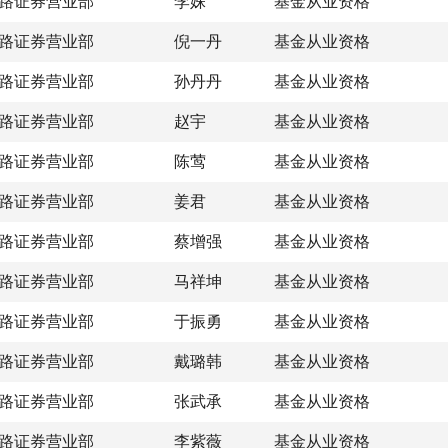
路证券营业部
李姝
基金从业资格
路证券营业部
倪一丹
基金从业资格
路证券营业部
孙丹丹
基金从业资格
路证券营业部
赵宇
基金从业资格
路证券营业部
陈莺
基金从业资格
路证券营业部
姜君
基金从业资格
路证券营业部
蔡增强
基金从业资格
路证券营业部
马祥坤
基金从业资格
路证券营业部
于振勇
基金从业资格
路证券营业部
戴璐韩
基金从业资格
路证券营业部
张武承
基金从业资格
路证券营业部
李紫薇
基金从业资格