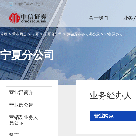
中信证券欢迎您！
关于我们
业务
>
>
>
>
>
首页
营业网点
宁夏
宁夏分公司
营销及业务人员公示
业务经办人
宁夏分公司
营业部简介
业务经办人
营业部公告
营业网点
营销及业务人
员公示
留言