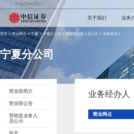
中信证券欢迎您！
关于我们
业务
>
>
>
>
>
首页
营业网点
宁夏
宁夏分公司
营销及业务人员公示
业务经办人
宁夏分公司
营业部简介
业务经办人
营业部公告
营业网点
营销及业务人
员公示
留言