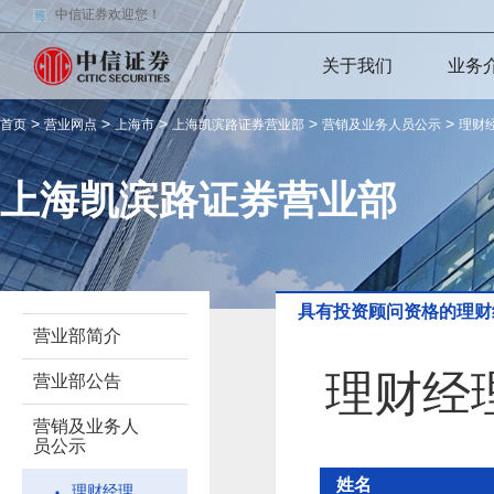
中信证券欢迎您！
关于我们
业务
>
>
>
>
>
首页
营业网点
上海市
上海凯滨路证券营业部
营销及业务人员公示
理财
上海凯滨路证券营业部
具有投资顾问资格的理财
营业部简介
理财经
营业部公告
营销及业务人
员公示
姓名
理财经理