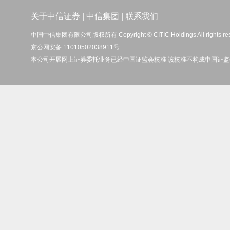
关于中信证券
|
中信集团
|
联系我们
中国中信集团有限公司版权所有 Copyright © CITIC Holdings All rights re
京公网安备 11010502038911号
本公司开展网上证券委托业务已经中国证监会核准 该核准不构成中国证