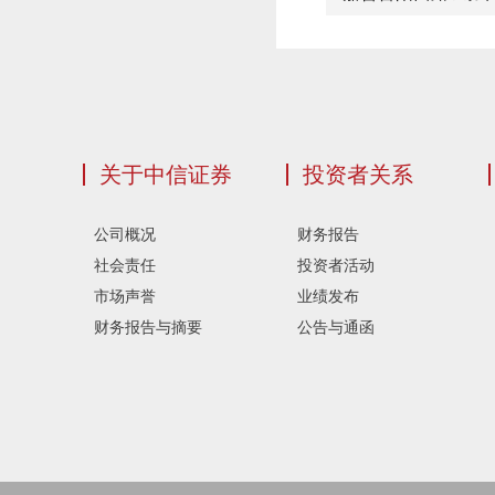
关于中信证券
投资者关系
公司概况
财务报告
社会责任
投资者活动
市场声誉
业绩发布
财务报告与摘要
公告与通函