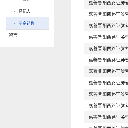
嘉善晋阳西路证券
经纪人
嘉善晋阳西路证券
基金销售
嘉善晋阳西路证券
留言
嘉善晋阳西路证券
嘉善晋阳西路证券
嘉善晋阳西路证券
嘉善晋阳西路证券
嘉善晋阳西路证券
嘉善晋阳西路证券
嘉善晋阳西路证券
嘉善晋阳西路证券