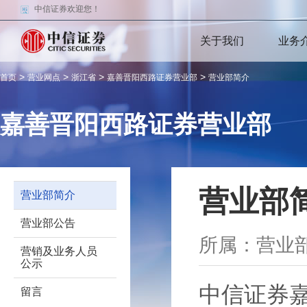
中信证券欢迎您！
关于我们
业务
>
>
>
>
首页
营业网点
浙江省
嘉善晋阳西路证券营业部
营业部简介
嘉善晋阳西路证券营业部
营业部
营业部简介
营业部公告
所属：营
营销及业务人员
公示
中信证券嘉
留言