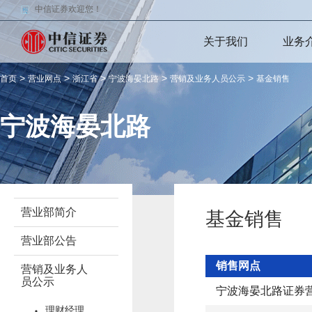
中信证券欢迎您！
关于我们
业务
>
>
>
>
>
首页
营业网点
浙江省
宁波海晏北路
营销及业务人员公示
基金销售
宁波海晏北路
营业部简介
基金销售
营业部公告
销售网点
营销及业务人
员公示
宁波海晏北路证券
理财经理