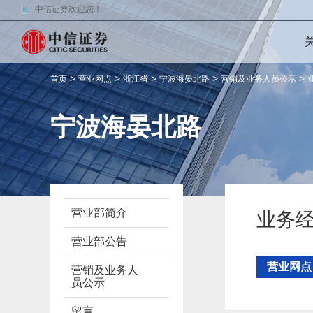
中信证券欢迎您！
>
>
>
>
>
首页
营业网点
浙江省
宁波海晏北路
营销及业务人员公示
宁波海晏北路
营业部简介
业务
营业部公告
营业网点
营销及业务人
员公示
留言