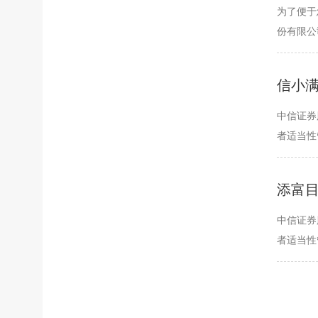
为了便于
份有限公
明书（以
增加了投
信小满
中信证券
者适当性
资顾问业
务。
添富目
中信证券
者适当性
资顾问业
务。