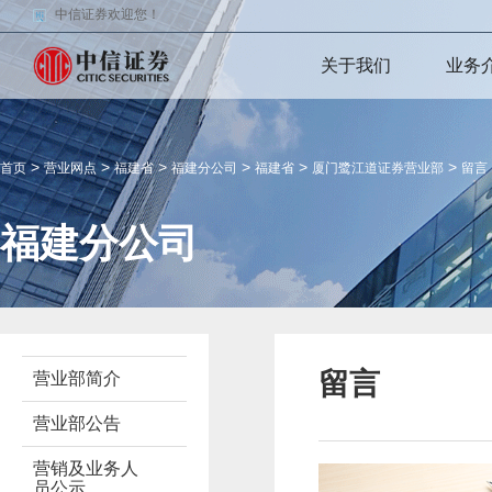
中信证券欢迎您！
关于我们
业务
>
>
>
>
>
>
首页
营业网点
福建省
福建分公司
福建省
厦门鹭江道证券营业部
留言
福建分公司
留言
营业部简介
营业部公告
营销及业务人
员公示