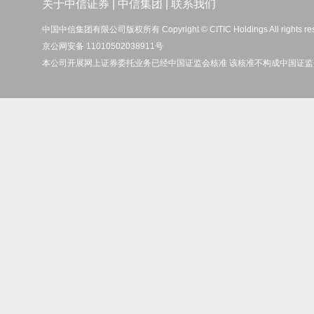
关于中信证券
|
中信集团
|
联系我们
中国中信集团有限公司版权所有 Copyright © CITIC Holdings All rights re
京公网安备 11010502038911号
本公司开展网上证券委托业务已经中国证监会核准 该核准不构成中国证