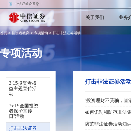
中信证券欢迎您！
关于我们
业务
>
>
>
首页
投资者教育
专项活动
打击非法证券活动
专项活动
打击非法证券活
3.15投资者权
益主题宣传活
动
“投资理财不受骗，查
“5·15全国投资
者保护宣传
如何识别和防范非法
日”活动
防范非法证券活动知
打击非法证券