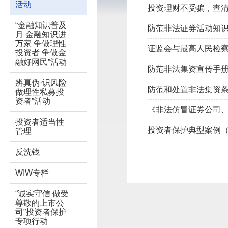
活动
投资理财不受骗，查
“金融知识普及
防范非法证券活动知
月 金融知识进
万家 争做理性
证监会与最高人民检
投资者 争做金
融好网民”活动
防范非法集资宣传手
辨真伪·识风险
防范和处置非法集资
做理性私募投
资者”活动
《非法仿冒证券公司、
投资者适当性
投资者保护典型案例（2
管理
反洗钱
WIW专栏
“诚实守信 做受
尊敬的上市公
司”投资者保护
专项行动