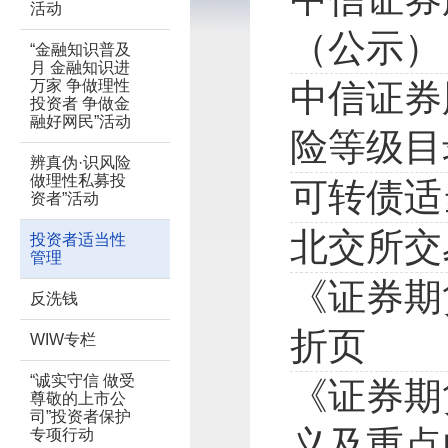
活动
（公示）
“金融知识普及
月 金融知识进
万家 争做理性
中信证券
投资者 争做金
融好网民”活动
险等级目
辨真伪·识风险
做理性私募投
可转债适
资者”活动
北交所交
投资者适当性
管理
《证券期
反洗钱
折页
WIW专栏
“诚实守信 做受
《证券期
尊敬的上市公
司”投资者保护
义及重点
专项行动