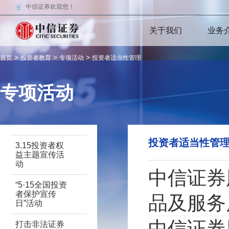
中信证券欢迎您！
关于我们
业务
>
>
>
首页
投资者教育
专项活动
投资者适当性管理
专项活动
投资者适当性管
3.15投资者权
益主题宣传活
动
中信证券
“5·15全国投资
者保护宣传
品及服务
日”活动
中信证券
打击非法证券